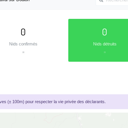
0
0
Nids confirmés
Nids détruits
=
=
es (± 100m) pour respecter la vie privée des déclarants.