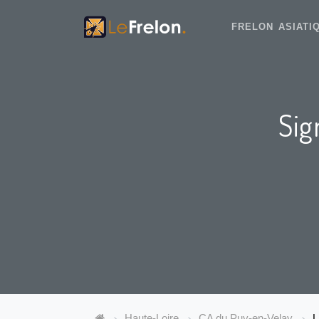
FRELON ASIAT
Sig
Haute-Loire
CA du Puy-en-Velay
L