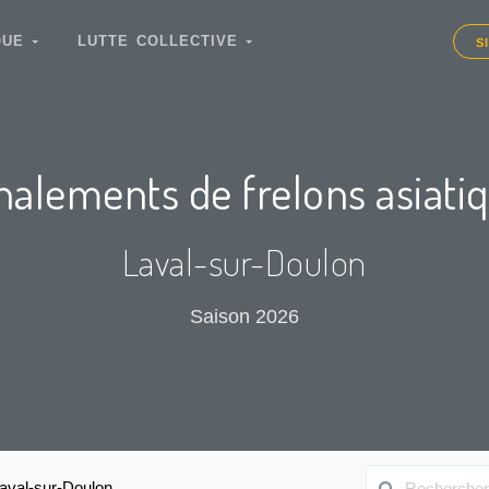
IQUE
LUTTE COLLECTIVE
S
nalements de frelons asiati
Laval-sur-Doulon
Saison 2026
aval-sur-Doulon