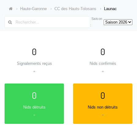
Haute-Garonne
CC des Hauts-Tolosans
Launac
Saison
:
0
0
Signalements reçus
Nids confirmés
=
=
0
0
Nids détruits
Nids non détruits
=
=