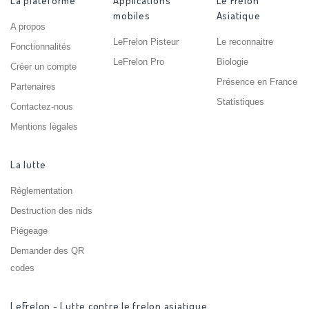
La plateforme
Applications
Le Frelon
mobiles
Asiatique
A propos
LeFrelon Pisteur
Le reconnaitre
Fonctionnalités
LeFrelon Pro
Biologie
Créer un compte
Présence en France
Partenaires
Statistiques
Contactez-nous
Mentions légales
La lutte
Réglementation
Destruction des nids
Piégeage
Demander des QR
codes
LeFrelon - Lutte contre le frelon asiatique