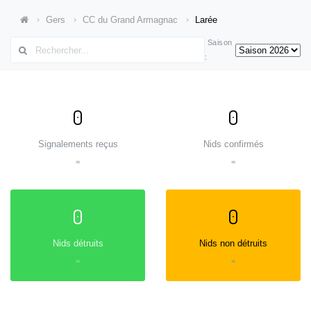
Gers
CC du Grand Armagnac
Larée
Saison
:
0
0
Signalements reçus
Nids confirmés
=
=
0
0
Nids détruits
Nids non détruits
=
=