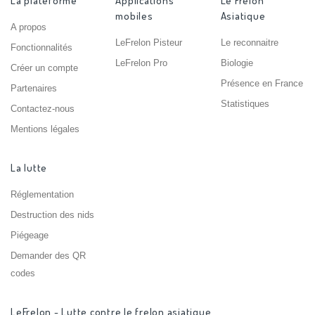
La plateforme
Applications
Le Frelon
mobiles
Asiatique
A propos
LeFrelon Pisteur
Le reconnaitre
Fonctionnalités
LeFrelon Pro
Biologie
Créer un compte
Présence en France
Partenaires
Statistiques
Contactez-nous
Mentions légales
La lutte
Réglementation
Destruction des nids
Piégeage
Demander des QR
codes
LeFrelon - Lutte contre le frelon asiatique