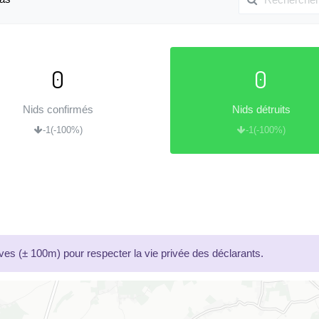
0
0
Nids confirmés
Nids détruits
-1
(-100%)
-1
(-100%)
es (± 100m) pour respecter la vie privée des déclarants.