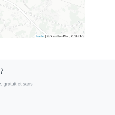
Leaflet
| © OpenStreetMap, © CARTO
 ?
, gratuit et sans