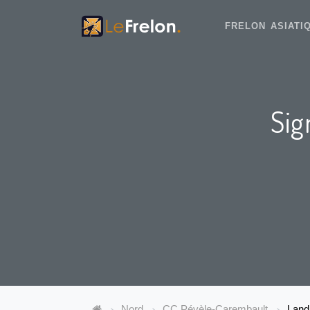
FRELON ASIAT
Sig
Nord
CC Pévèle-Carembault
Land