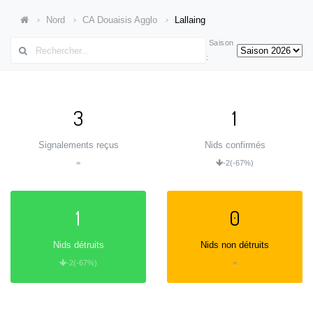
Nord
CA Douaisis Agglo
Lallaing
Saison
:
3
1
Signalements reçus
Nids confirmés
=
-2
(-67%)
1
0
Nids détruits
Nids non détruits
-2
(-67%)
=