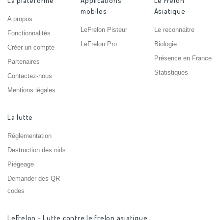
La plateforme
Applications
Le Frelon
mobiles
Asiatique
A propos
LeFrelon Pisteur
Le reconnaitre
Fonctionnalités
LeFrelon Pro
Biologie
Créer un compte
Présence en France
Partenaires
Statistiques
Contactez-nous
Mentions légales
La lutte
Réglementation
Destruction des nids
Piégeage
Demander des QR
codes
LeFrelon - Lutte contre le frelon asiatique