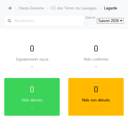
Haute-Garonne
CC des Terres du Lauragais
Lagarde
Saison
:
0
0
Signalements reçus
Nids confirmés
=
=
0
0
Nids détruits
Nids non détruits
=
=