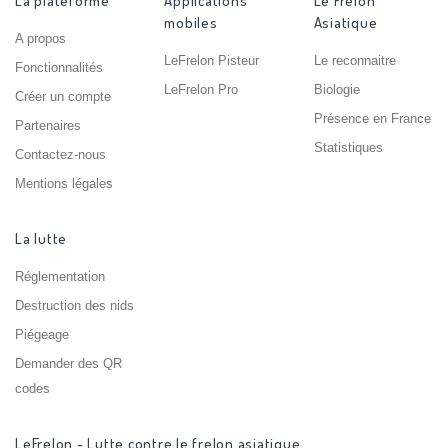
La plateforme
Applications
Le Frelon
mobiles
Asiatique
A propos
LeFrelon Pisteur
Le reconnaitre
Fonctionnalités
LeFrelon Pro
Biologie
Créer un compte
Présence en France
Partenaires
Statistiques
Contactez-nous
Mentions légales
La lutte
Réglementation
Destruction des nids
Piégeage
Demander des QR
codes
LeFrelon - Lutte contre le frelon asiatique