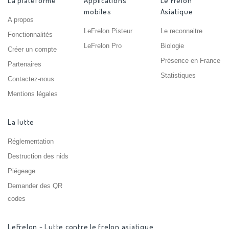
La plateforme
Applications
Le Frelon
mobiles
Asiatique
A propos
LeFrelon Pisteur
Le reconnaitre
Fonctionnalités
LeFrelon Pro
Biologie
Créer un compte
Présence en France
Partenaires
Statistiques
Contactez-nous
Mentions légales
La lutte
Réglementation
Destruction des nids
Piégeage
Demander des QR
codes
LeFrelon - Lutte contre le frelon asiatique