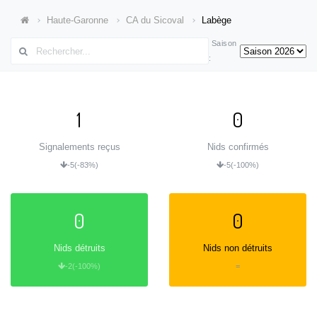
Haute-Garonne
CA du Sicoval
Labège
Saison
:
1
0
Signalements reçus
Nids confirmés
-5
(-83%)
-5
(-100%)
0
0
Nids détruits
Nids non détruits
-2
(-100%)
=