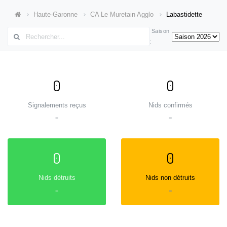
Haute-Garonne
CA Le Muretain Agglo
Labastidette
Saison
:
0
0
Signalements reçus
Nids confirmés
=
=
0
0
Nids détruits
Nids non détruits
=
=