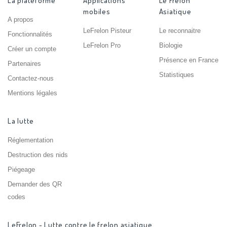
La plateforme
Applications
Le Frelon
mobiles
Asiatique
A propos
LeFrelon Pisteur
Le reconnaitre
Fonctionnalités
LeFrelon Pro
Biologie
Créer un compte
Présence en France
Partenaires
Statistiques
Contactez-nous
Mentions légales
La lutte
Réglementation
Destruction des nids
Piégeage
Demander des QR
codes
LeFrelon - Lutte contre le frelon asiatique