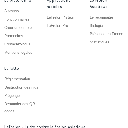
La plateforme
Applications
Le Frelon
mobiles
Asiatique
A propos
LeFrelon Pisteur
Le reconnaitre
Fonctionnalités
LeFrelon Pro
Biologie
Créer un compte
Présence en France
Partenaires
Statistiques
Contactez-nous
Mentions légales
La lutte
Réglementation
Destruction des nids
Piégeage
Demander des QR
codes
LeFrelon - Lutte contre le frelon asiatique