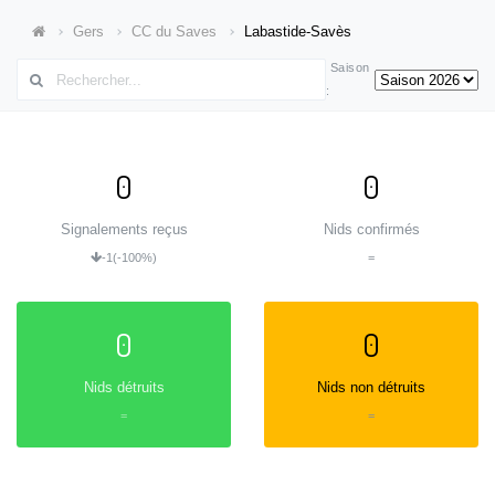
Gers
CC du Saves
Labastide-Savès
Saison
:
0
0
Signalements reçus
Nids confirmés
-1
(-100%)
=
0
0
Nids détruits
Nids non détruits
=
=