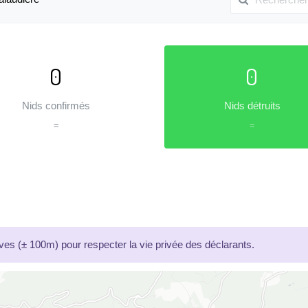
0
0
Nids confirmés
Nids détruits
=
=
es (± 100m) pour respecter la vie privée des déclarants.