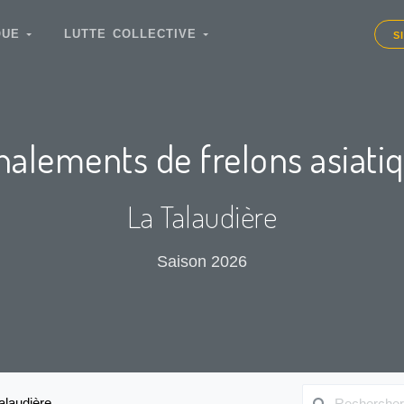
IQUE
LUTTE COLLECTIVE
S
nalements de frelons asiati
La Talaudière
Saison 2026
alaudière