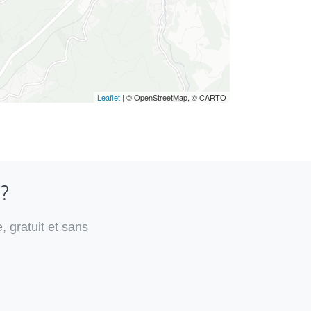
Leaflet
| © OpenStreetMap, © CARTO
 ?
, gratuit et sans