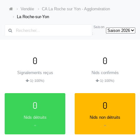
Vendée
CA La Roche sur Yon - Agglomération
La Roche-sur-Yon
Saison
:
0
0
Signalements reçus
Nids confirmés
-1
(-100%)
-1
(-100%)
0
0
Nids détruits
Nids non détruits
=
=