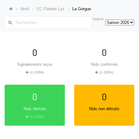
Nord
CC Flandre Lys
La Gorgue
Saison
:
0
0
Signalements reçus
Nids confirmés
-1
(-100%)
-1
(-100%)
0
0
Nids détruits
Nids non détruits
-1
(-100%)
=