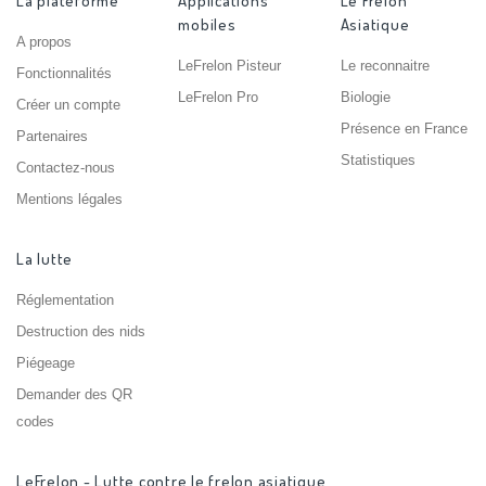
La plateforme
Applications
Le Frelon
mobiles
Asiatique
A propos
LeFrelon Pisteur
Le reconnaitre
Fonctionnalités
LeFrelon Pro
Biologie
Créer un compte
Présence en France
Partenaires
Statistiques
Contactez-nous
Mentions légales
La lutte
Réglementation
Destruction des nids
Piégeage
Demander des QR
codes
LeFrelon - Lutte contre le frelon asiatique