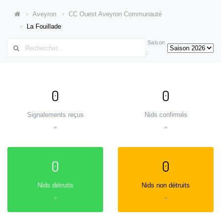
Aveyron
CC Ouest Aveyron Communauté
La Fouillade
Saison
:
0
0
Signalements reçus
Nids confirmés
=
=
0
0
Nids détruits
Nids non détruits
=
=