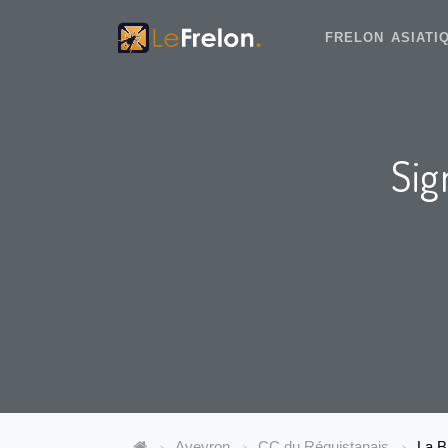
FRELON ASIAT
Sig
Aveyron
CC du Réquistanais
La B