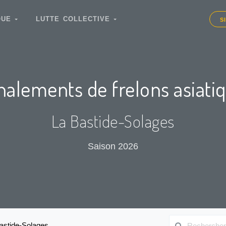
IQUE
LUTTE COLLECTIVE
S
nalements de frelons asiati
La Bastide-Solages
Saison 2026
astide-Solages