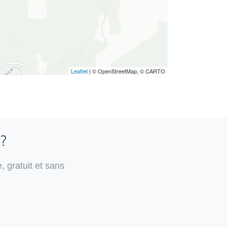
Leaflet
| © OpenStreetMap, © CARTO
 ?
, gratuit et sans