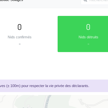
0
0
Nids confirmés
Nids détruits
=
=
es (± 100m) pour respecter la vie privée des déclarants.