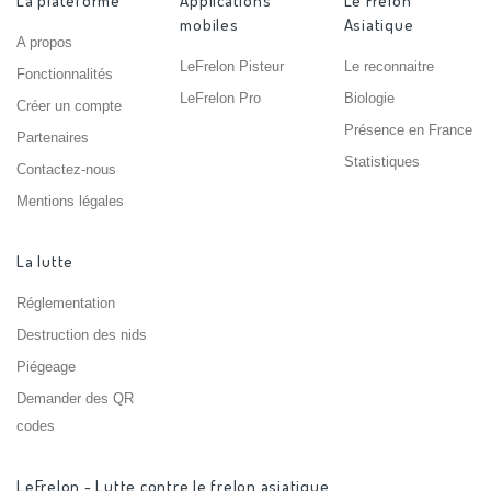
La plateforme
Applications
Le Frelon
mobiles
Asiatique
A propos
LeFrelon Pisteur
Le reconnaitre
Fonctionnalités
LeFrelon Pro
Biologie
Créer un compte
Présence en France
Partenaires
Statistiques
Contactez-nous
Mentions légales
La lutte
Réglementation
Destruction des nids
Piégeage
Demander des QR
codes
LeFrelon - Lutte contre le frelon asiatique