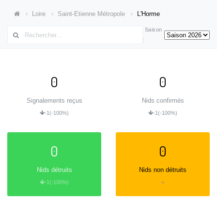
Loire
Saint-Etienne Métropole
L'Horme
Saison
:
0
0
Signalements reçus
Nids confirmés
-1
(-100%)
-1
(-100%)
0
0
Nids détruits
Nids non détruits
-1
(-100%)
=