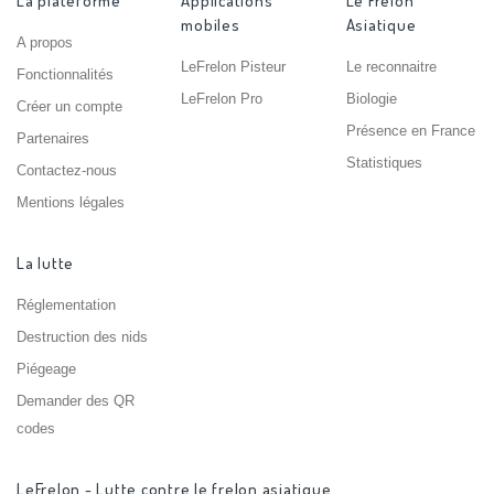
La plateforme
Applications
Le Frelon
mobiles
Asiatique
A propos
LeFrelon Pisteur
Le reconnaitre
Fonctionnalités
LeFrelon Pro
Biologie
Créer un compte
Présence en France
Partenaires
Statistiques
Contactez-nous
Mentions légales
La lutte
Réglementation
Destruction des nids
Piégeage
Demander des QR
codes
LeFrelon - Lutte contre le frelon asiatique