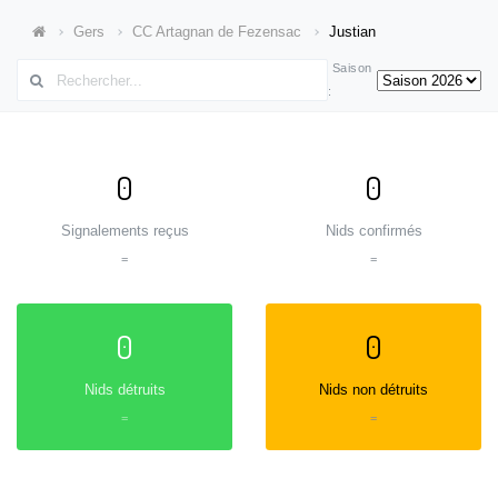
Gers
CC Artagnan de Fezensac
Justian
Saison
:
0
0
Signalements reçus
Nids confirmés
=
=
0
0
Nids détruits
Nids non détruits
=
=