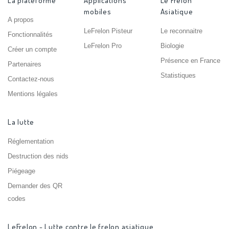
La plateforme
Applications
Le Frelon
mobiles
Asiatique
A propos
LeFrelon Pisteur
Le reconnaitre
Fonctionnalités
LeFrelon Pro
Biologie
Créer un compte
Présence en France
Partenaires
Statistiques
Contactez-nous
Mentions légales
La lutte
Réglementation
Destruction des nids
Piégeage
Demander des QR
codes
LeFrelon - Lutte contre le frelon asiatique