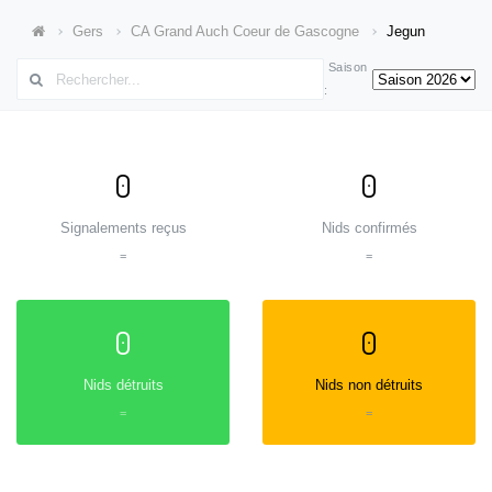
Gers
CA Grand Auch Coeur de Gascogne
Jegun
Saison
:
0
0
Signalements reçus
Nids confirmés
=
=
0
0
Nids détruits
Nids non détruits
=
=