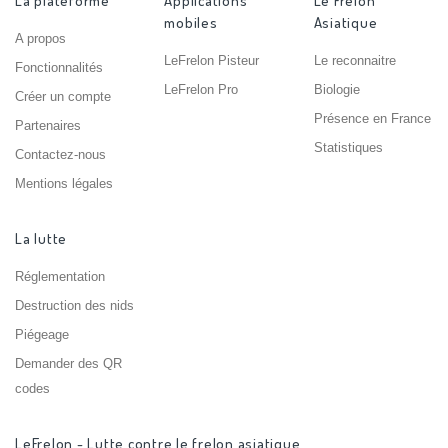
La plateforme
Applications
Le Frelon
mobiles
Asiatique
A propos
LeFrelon Pisteur
Le reconnaitre
Fonctionnalités
LeFrelon Pro
Biologie
Créer un compte
Présence en France
Partenaires
Statistiques
Contactez-nous
Mentions légales
La lutte
Réglementation
Destruction des nids
Piégeage
Demander des QR
codes
LeFrelon - Lutte contre le frelon asiatique