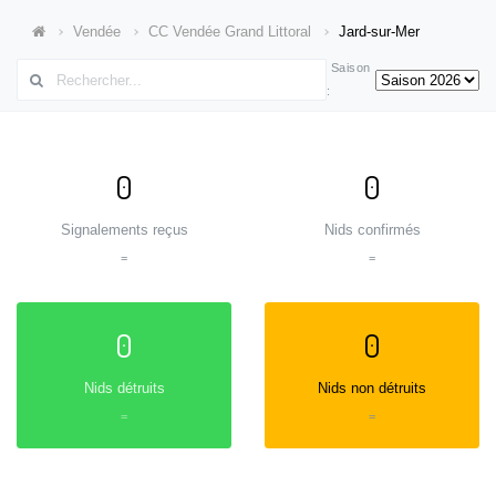
Vendée
CC Vendée Grand Littoral
Jard-sur-Mer
Saison
:
0
0
Signalements reçus
Nids confirmés
=
=
0
0
Nids détruits
Nids non détruits
=
=