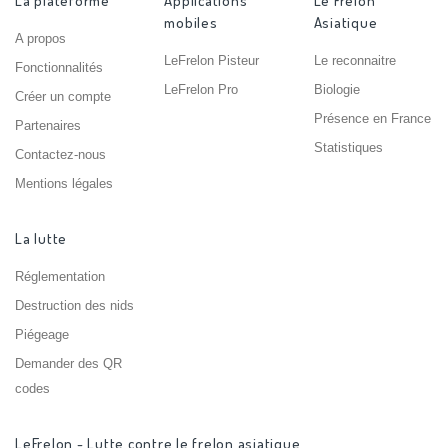
La plateforme
Applications
Le Frelon
mobiles
Asiatique
A propos
LeFrelon Pisteur
Le reconnaitre
Fonctionnalités
LeFrelon Pro
Biologie
Créer un compte
Présence en France
Partenaires
Statistiques
Contactez-nous
Mentions légales
La lutte
Réglementation
Destruction des nids
Piégeage
Demander des QR
codes
LeFrelon - Lutte contre le frelon asiatique