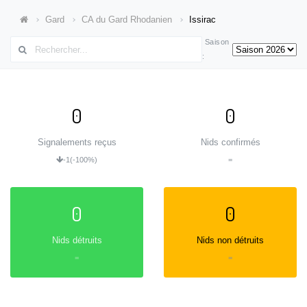
Gard
CA du Gard Rhodanien
Issirac
Saison
:
0
0
Signalements reçus
Nids confirmés
-1
(-100%)
=
0
0
Nids détruits
Nids non détruits
=
=