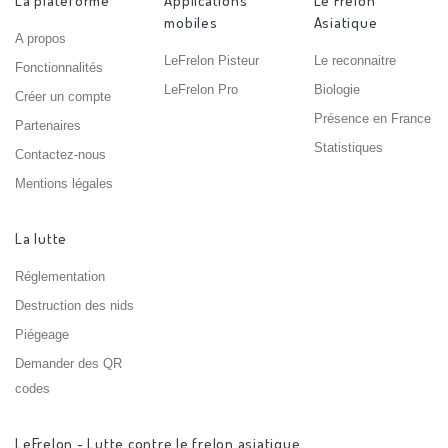
La plateforme
Applications
Le Frelon
mobiles
Asiatique
A propos
LeFrelon Pisteur
Le reconnaitre
Fonctionnalités
LeFrelon Pro
Biologie
Créer un compte
Présence en France
Partenaires
Statistiques
Contactez-nous
Mentions légales
La lutte
Réglementation
Destruction des nids
Piégeage
Demander des QR
codes
LeFrelon - Lutte contre le frelon asiatique