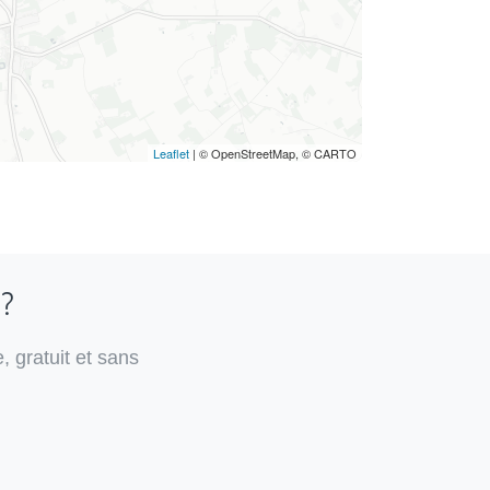
Leaflet
| © OpenStreetMap, © CARTO
 ?
, gratuit et sans