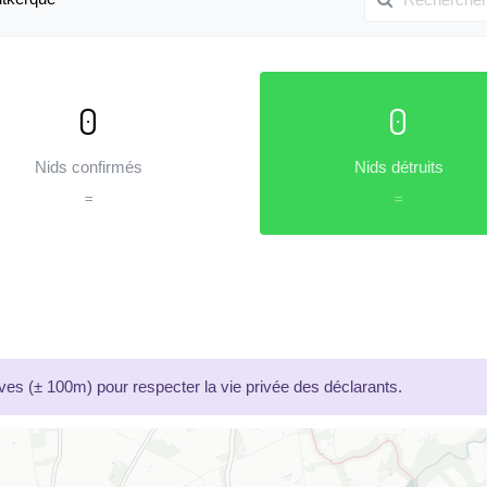
0
0
Nids confirmés
Nids détruits
=
=
es (± 100m) pour respecter la vie privée des déclarants.