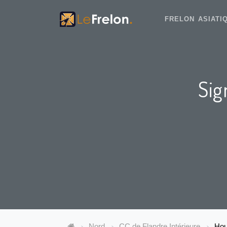
FRELON ASIAT
Sig
Nord
CC de Flandre Intérieure
Hou