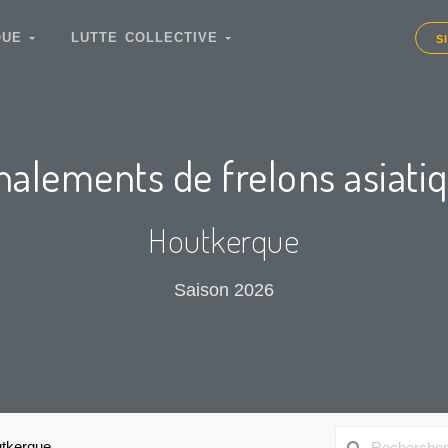
IQUE
LUTTE COLLECTIVE
S
nalements de frelons asiati
Houtkerque
Saison 2026
tkerque