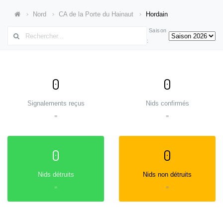
Nord
CA de la Porte du Hainaut
Hordain
Saison
:
0
0
Signalements reçus
Nids confirmés
=
=
0
0
Nids détruits
Nids non détruits
=
=