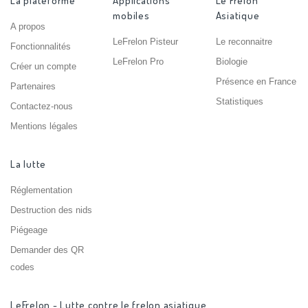
La plateforme
Applications
Le Frelon
mobiles
Asiatique
A propos
LeFrelon Pisteur
Le reconnaitre
Fonctionnalités
LeFrelon Pro
Biologie
Créer un compte
Présence en France
Partenaires
Statistiques
Contactez-nous
Mentions légales
La lutte
Réglementation
Destruction des nids
Piégeage
Demander des QR
codes
LeFrelon - Lutte contre le frelon asiatique