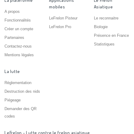
La plateforme
Applications
Le Frelon
mobiles
Asiatique
A propos
LeFrelon Pisteur
Le reconnaitre
Fonctionnalités
LeFrelon Pro
Biologie
Créer un compte
Présence en France
Partenaires
Statistiques
Contactez-nous
Mentions légales
La lutte
Réglementation
Destruction des nids
Piégeage
Demander des QR
codes
LeFrelon - Lutte contre le frelon asiatique