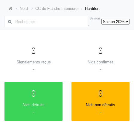
Nord
CC de Flandre Intérieure
Hardifort
Saison
:
0
0
Signalements reçus
Nids confirmés
=
=
0
0
Nids détruits
Nids non détruits
=
=