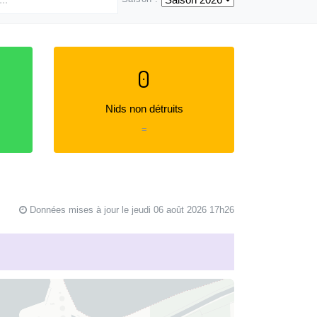
0
Nids non détruits
=
Données mises à jour le jeudi 06 août 2026 17h26