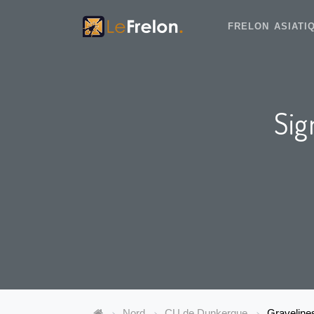
FRELON ASIAT
Sig
Nord
CU de Dunkerque
Graveline