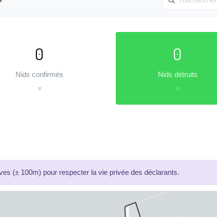
0
0
Nids confirmés
Nids détruits
=
=
es (± 100m) pour respecter la vie privée des déclarants.