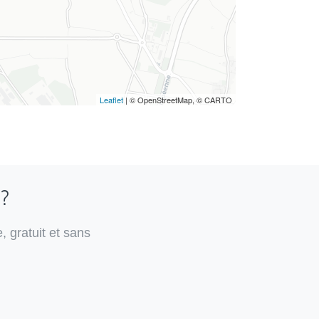
Leaflet
| © OpenStreetMap, © CARTO
 ?
, gratuit et sans