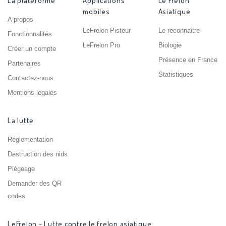
La plateforme
Applications
Le Frelon
mobiles
Asiatique
A propos
LeFrelon Pisteur
Le reconnaitre
Fonctionnalités
LeFrelon Pro
Biologie
Créer un compte
Présence en France
Partenaires
Statistiques
Contactez-nous
Mentions légales
La lutte
Réglementation
Destruction des nids
Piégeage
Demander des QR
codes
LeFrelon - Lutte contre le frelon asiatique