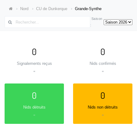
Nord
CU de Dunkerque
Grande-Synthe
Saison
:
0
0
Signalements reçus
Nids confirmés
=
=
0
0
Nids détruits
Nids non détruits
=
=