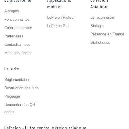
La plateforme
Applications
Le Frelon
mobiles
Asiatique
A propos
LeFrelon Pisteur
Le reconnaitre
Fonctionnalités
LeFrelon Pro
Biologie
Créer un compte
Présence en France
Partenaires
Statistiques
Contactez-nous
Mentions légales
La lutte
Réglementation
Destruction des nids
Piégeage
Demander des QR
codes
LeFrelon - Lutte contre le frelon asiatique