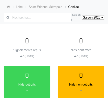
Loire
Saint-Etienne Métropole
Genilac
Saison
:
0
0
Signalements reçus
Nids confirmés
-1
(-100%)
-1
(-100%)
0
0
Nids détruits
Nids non détruits
=
=