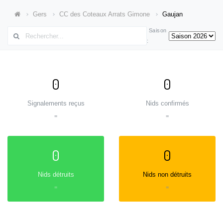
Gers
CC des Coteaux Arrats Gimone
Gaujan
Saison
:
0
0
Signalements reçus
Nids confirmés
=
=
0
0
Nids détruits
Nids non détruits
=
=