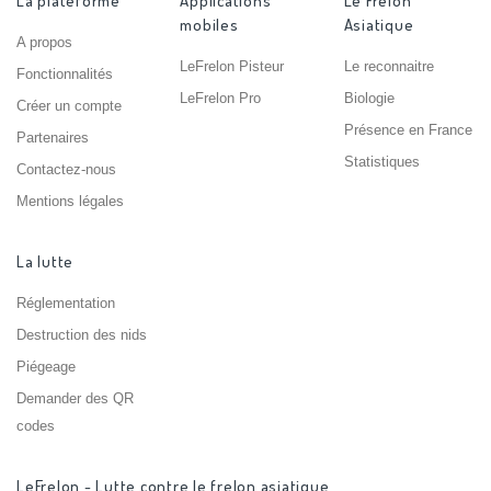
La plateforme
Applications
Le Frelon
mobiles
Asiatique
A propos
LeFrelon Pisteur
Le reconnaitre
Fonctionnalités
LeFrelon Pro
Biologie
Créer un compte
Présence en France
Partenaires
Statistiques
Contactez-nous
Mentions légales
La lutte
Réglementation
Destruction des nids
Piégeage
Demander des QR
codes
LeFrelon - Lutte contre le frelon asiatique