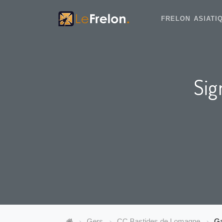
FRELON ASIAT
Sig
Gers
CC Bastides de Lomagne
Ga