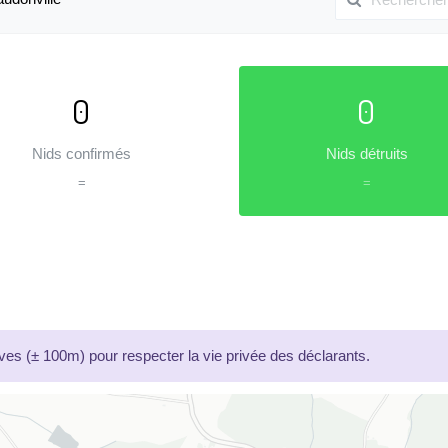
0
0
Nids confirmés
Nids détruits
=
=
es (± 100m) pour respecter la vie privée des déclarants.