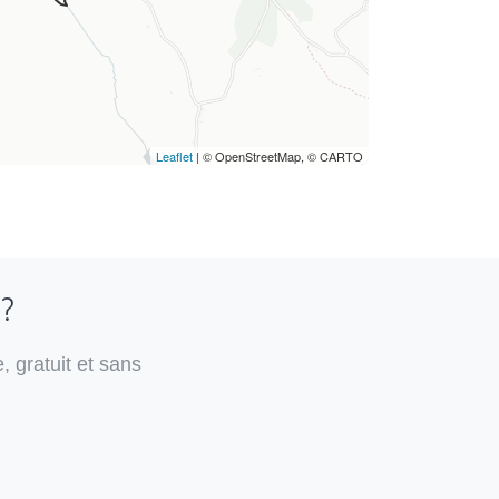
Leaflet
| © OpenStreetMap, © CARTO
 ?
, gratuit et sans