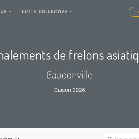
IQUE
LUTTE COLLECTIVE
S
nalements de frelons asiati
Gaudonville
Saison 2026
udonville