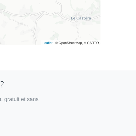
Leaflet
| © OpenStreetMap, © CARTO
 ?
, gratuit et sans