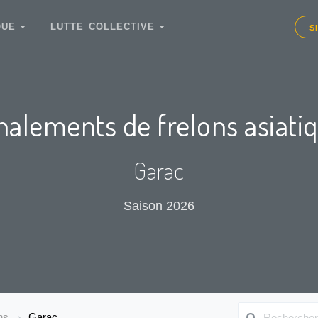
IQUE
LUTTE COLLECTIVE
S
nalements de frelons asiati
Garac
Saison 2026
ns
Garac