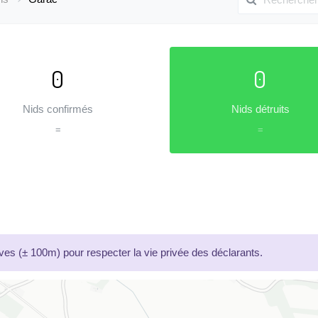
0
0
Nids confirmés
Nids détruits
=
=
es (± 100m) pour respecter la vie privée des déclarants.