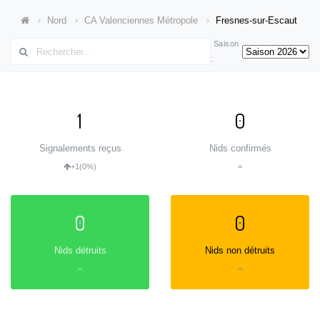
Nord
CA Valenciennes Métropole
Fresnes-sur-Escaut
Saison
:
1
0
Signalements reçus
Nids confirmés
+1
(0%)
=
0
0
Nids détruits
Nids non détruits
=
=