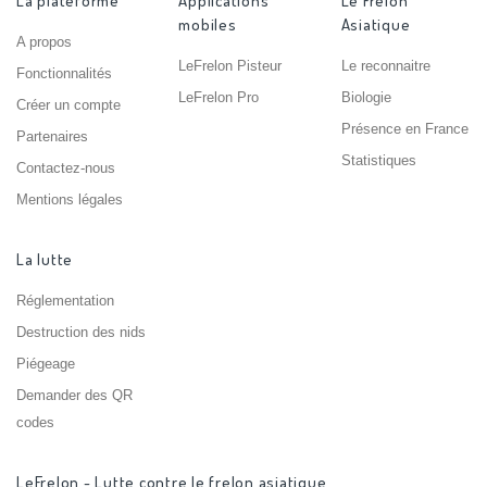
La plateforme
Applications
Le Frelon
mobiles
Asiatique
A propos
LeFrelon Pisteur
Le reconnaitre
Fonctionnalités
LeFrelon Pro
Biologie
Créer un compte
Présence en France
Partenaires
Statistiques
Contactez-nous
Mentions légales
La lutte
Réglementation
Destruction des nids
Piégeage
Demander des QR
codes
LeFrelon - Lutte contre le frelon asiatique