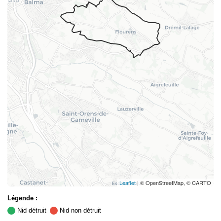
Leaflet
| © OpenStreetMap, © CARTO
Légende :
Nid détruit
Nid non détruit