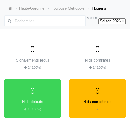
Haute-Garonne
Toulouse Métropole
Flourens
Saison
:
0
0
Signalements reçus
Nids confirmés
-2
(-100%)
-1
(-100%)
0
0
Nids détruits
Nids non détruits
-1
(-100%)
=