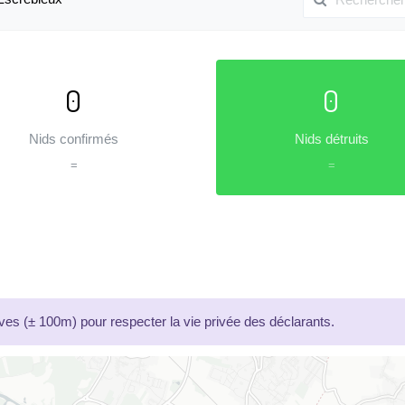
0
0
Nids confirmés
Nids détruits
=
=
es (± 100m) pour respecter la vie privée des déclarants.