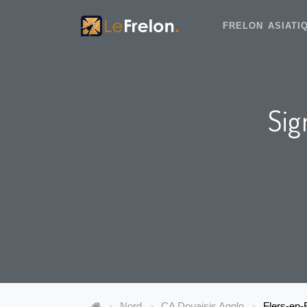
FRELON ASIAT
Sig
Nord
CA Douaisis Agglo
Flers-en-