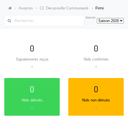
Aveyron
CC Decazeville Communauté
Firmi
Saison
:
0
0
Signalements reçus
Nids confirmés
=
=
0
0
Nids détruits
Nids non détruits
=
=