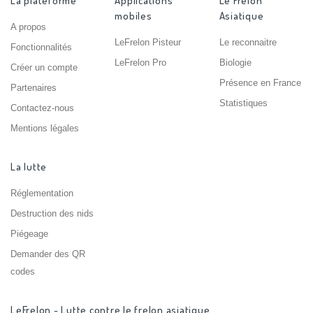
La plateforme
Applications
Le Frelon
mobiles
Asiatique
A propos
LeFrelon Pisteur
Le reconnaitre
Fonctionnalités
LeFrelon Pro
Biologie
Créer un compte
Présence en France
Partenaires
Statistiques
Contactez-nous
Mentions légales
La lutte
Réglementation
Destruction des nids
Piégeage
Demander des QR
codes
LeFrelon - Lutte contre le frelon asiatique