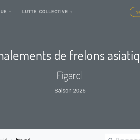
IQUE
LUTTE COLLECTIVE
S
nalements de frelons asiati
Figarol
Saison 2026
alat
Figarol