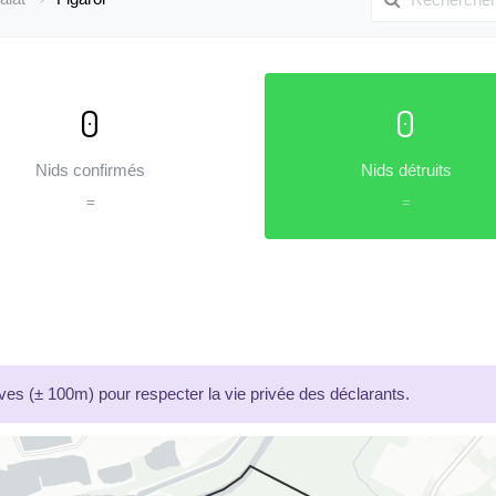
0
0
Nids confirmés
Nids détruits
=
=
es (± 100m) pour respecter la vie privée des déclarants.