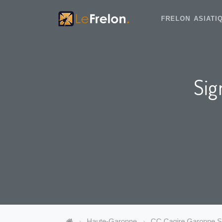
FRELON ASIAT
Sig
Haute-Garonne
CC Cagire Garonne S