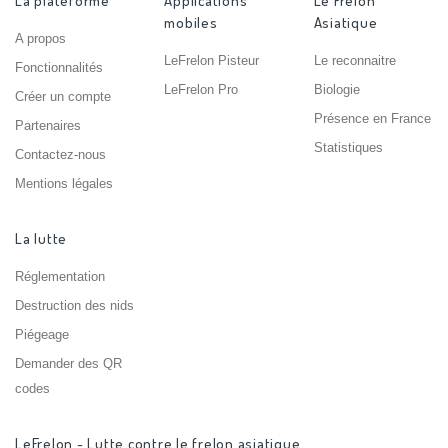
La plateforme
Applications
Le Frelon
mobiles
Asiatique
A propos
LeFrelon Pisteur
Le reconnaitre
Fonctionnalités
LeFrelon Pro
Biologie
Créer un compte
Présence en France
Partenaires
Statistiques
Contactez-nous
Mentions légales
La lutte
Réglementation
Destruction des nids
Piégeage
Demander des QR
codes
LeFrelon - Lutte contre le frelon asiatique