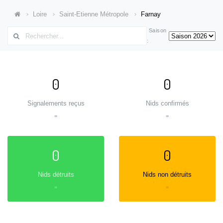
Loire
Saint-Etienne Métropole
Farnay
Saison
:
0
0
Signalements reçus
Nids confirmés
=
=
0
0
Nids détruits
Nids non détruits
=
=