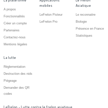
La plateforme
Applications
Le Frelon
mobiles
Asiatique
A propos
LeFrelon Pisteur
Le reconnaitre
Fonctionnalités
LeFrelon Pro
Biologie
Créer un compte
Présence en France
Partenaires
Statistiques
Contactez-nous
Mentions légales
La lutte
Réglementation
Destruction des nids
Piégeage
Demander des QR
codes
LeFrelon - Lutte contre le frelon asiatique