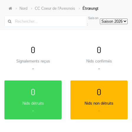
Nord
CC Coeur de l'Avesnois
Étrœungt
Saison
:
0
0
Signalements reçus
Nids confirmés
=
=
0
0
Nids détruits
Nids non détruits
=
=