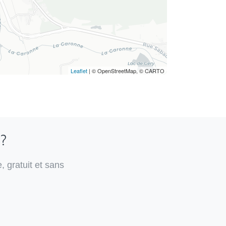
Leaflet
| © OpenStreetMap, © CARTO
 ?
, gratuit et sans