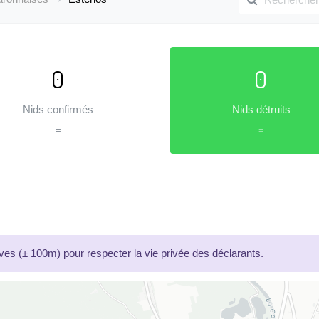
0
0
Nids confirmés
Nids détruits
=
=
es (± 100m) pour respecter la vie privée des déclarants.