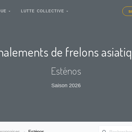
IQUE
LUTTE COLLECTIVE
S
nalements de frelons asiati
Esténos
Saison 2026
ronnaises
Esténos