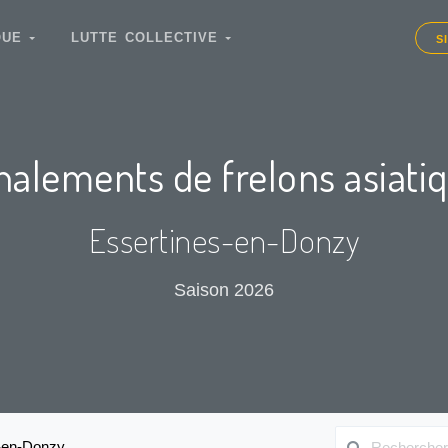
IQUE
LUTTE COLLECTIVE
S
nalements de frelons asiati
Essertines-en-Donzy
Saison 2026
-en-Donzy