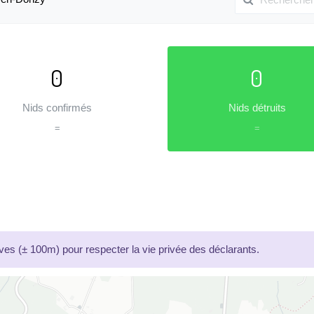
0
0
Nids confirmés
Nids détruits
=
=
es (± 100m) pour respecter la vie privée des déclarants.