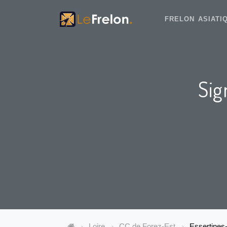
FRELON ASIAT
Sig
Loire
CC de Forez-Est
Essertines