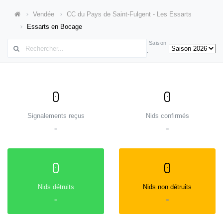
Vendée
CC du Pays de Saint-Fulgent - Les Essarts
Essarts en Bocage
Saison
:
0
0
Signalements reçus
Nids confirmés
=
=
0
0
Nids détruits
Nids non détruits
=
=