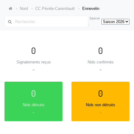
Nord
CC Pévèle-Carembault
Ennevelin
Saison
:
0
0
Signalements reçus
Nids confirmés
=
=
0
0
Nids détruits
Nids non détruits
=
=