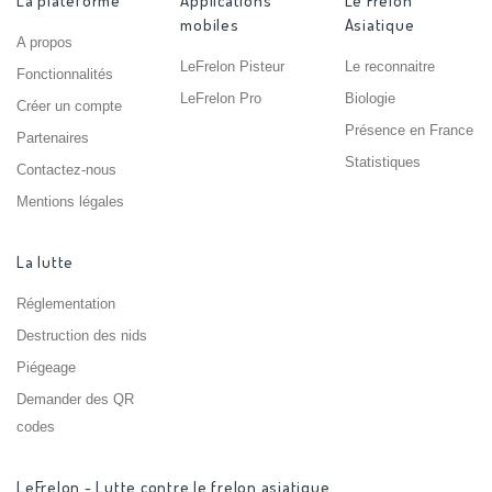
La plateforme
Applications
Le Frelon
mobiles
Asiatique
A propos
LeFrelon Pisteur
Le reconnaitre
Fonctionnalités
LeFrelon Pro
Biologie
Créer un compte
Présence en France
Partenaires
Statistiques
Contactez-nous
Mentions légales
La lutte
Réglementation
Destruction des nids
Piégeage
Demander des QR
codes
LeFrelon - Lutte contre le frelon asiatique