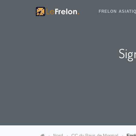
FRELON ASIAT
Sig
Nord
CC du Pays de Mormal
Engl