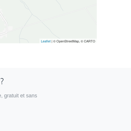
Leaflet
| © OpenStreetMap, © CARTO
 ?
, gratuit et sans