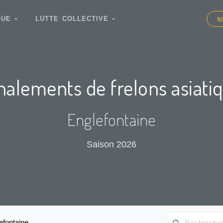
IQUE
LUTTE COLLECTIVE
S
nalements de frelons asiati
Englefontaine
Saison 2026
efontaine