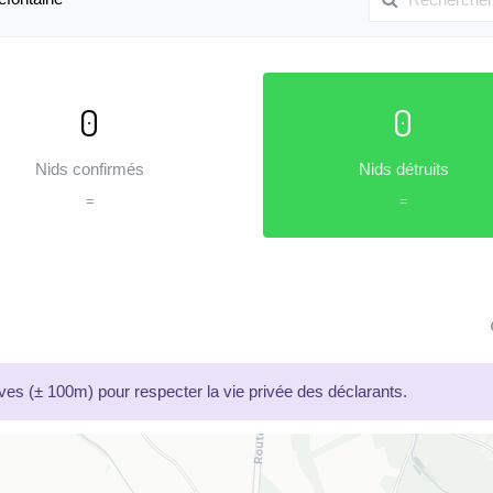
0
0
Nids confirmés
Nids détruits
=
=
es (± 100m) pour respecter la vie privée des déclarants.