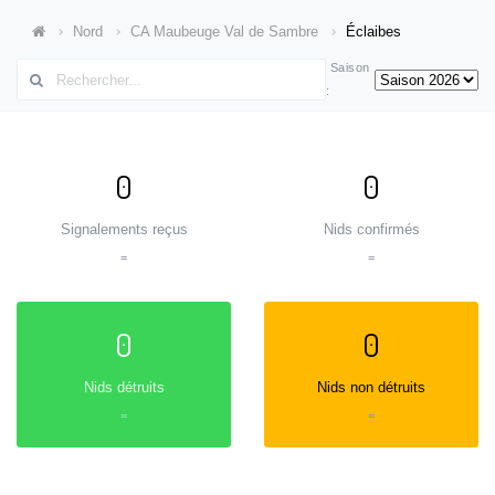
Nord
CA Maubeuge Val de Sambre
Éclaibes
Saison
:
0
0
Signalements reçus
Nids confirmés
=
=
0
0
Nids détruits
Nids non détruits
=
=