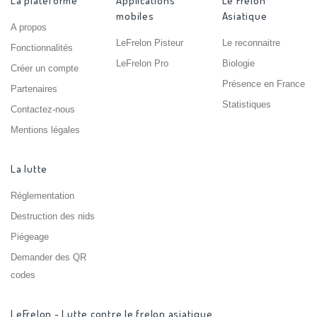
La plateforme
Applications
Le Frelon
mobiles
Asiatique
A propos
LeFrelon Pisteur
Le reconnaitre
Fonctionnalités
LeFrelon Pro
Biologie
Créer un compte
Présence en France
Partenaires
Statistiques
Contactez-nous
Mentions légales
La lutte
Réglementation
Destruction des nids
Piégeage
Demander des QR
codes
LeFrelon - Lutte contre le frelon asiatique