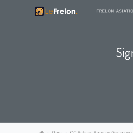
FRELON ASIAT
Sig
Gers
CC Astarac Arros en Gascogne