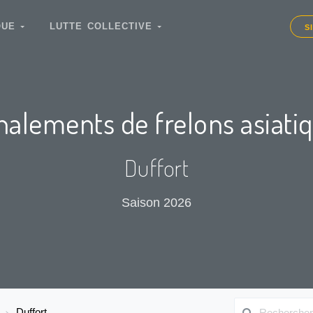
IQUE
LUTTE COLLECTIVE
S
nalements de frelons asiati
Duffort
Saison 2026
Duffort