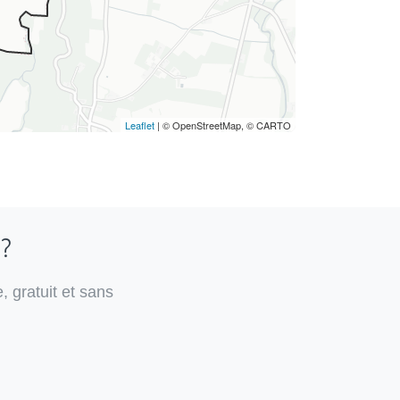
Leaflet
| © OpenStreetMap, © CARTO
 ?
, gratuit et sans