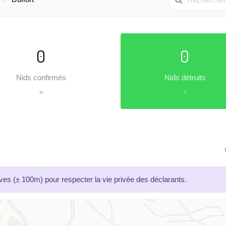
0
0
Nids confirmés
Nids détruits
=
=
es (± 100m) pour respecter la vie privée des déclarants.