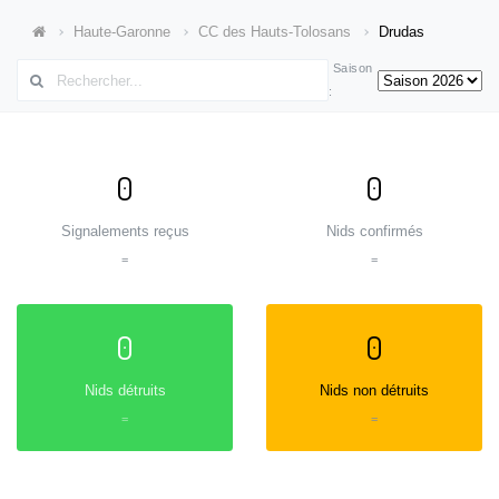
Haute-Garonne
CC des Hauts-Tolosans
Drudas
Saison
:
0
0
Signalements reçus
Nids confirmés
=
=
0
0
Nids détruits
Nids non détruits
=
=