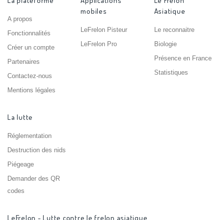
La plateforme
Applications
Le Frelon
mobiles
Asiatique
A propos
LeFrelon Pisteur
Le reconnaitre
Fonctionnalités
LeFrelon Pro
Biologie
Créer un compte
Présence en France
Partenaires
Statistiques
Contactez-nous
Mentions légales
La lutte
Réglementation
Destruction des nids
Piégeage
Demander des QR
codes
LeFrelon - Lutte contre le frelon asiatique