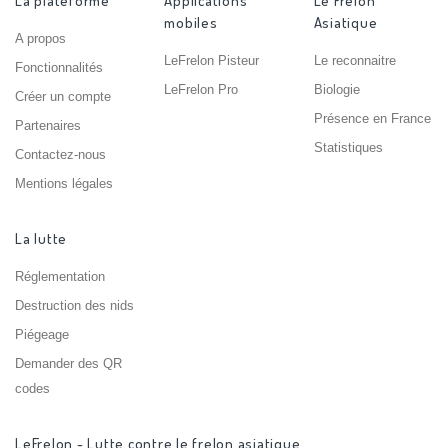
La plateforme
Applications
Le Frelon
mobiles
Asiatique
A propos
LeFrelon Pisteur
Le reconnaitre
Fonctionnalités
LeFrelon Pro
Biologie
Créer un compte
Présence en France
Partenaires
Statistiques
Contactez-nous
Mentions légales
La lutte
Réglementation
Destruction des nids
Piégeage
Demander des QR
codes
LeFrelon - Lutte contre le frelon asiatique