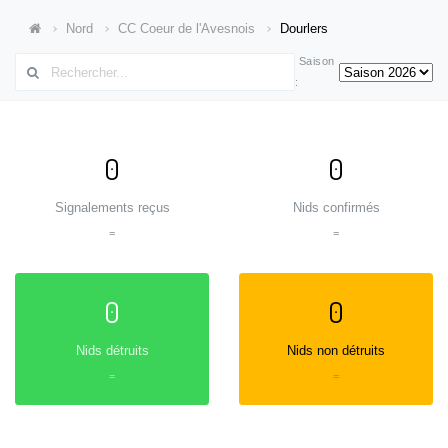
Nord
CC Coeur de l'Avesnois
Dourlers
Saison
:
0
0
Signalements reçus
Nids confirmés
=
=
0
0
Nids détruits
Nids non détruits
=
=