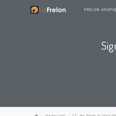
FRELON ASIAT
Sig
Haute-Loire
CC des Rives du Haut Alli