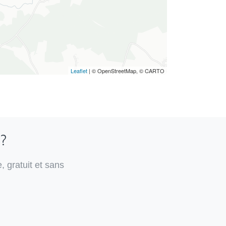
Leaflet
| © OpenStreetMap, © CARTO
 ?
, gratuit et sans