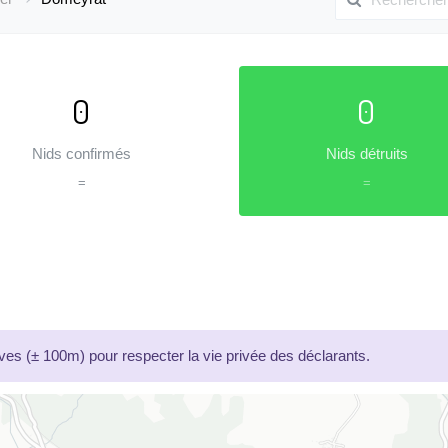
0
0
Nids confirmés
Nids détruits
=
=
es (± 100m) pour respecter la vie privée des déclarants.