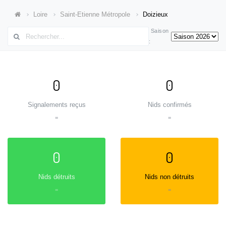
Loire
Saint-Etienne Métropole
Doizieux
Saison
:
0
0
Signalements reçus
Nids confirmés
=
=
0
0
Nids détruits
Nids non détruits
=
=