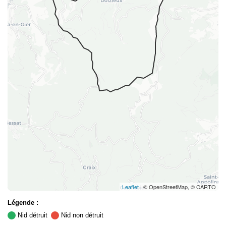
Leaflet
| © OpenStreetMap, © CARTO
Légende :
Nid détruit
Nid non détruit