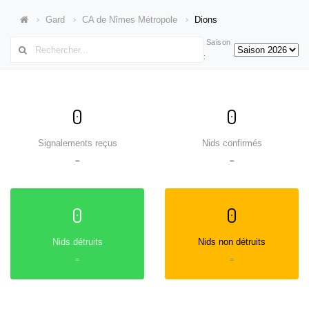
Gard
CA de Nîmes Métropole
Dions
Saison
:
0
0
Signalements reçus
Nids confirmés
=
=
0
0
Nids détruits
Nids non détruits
=
=