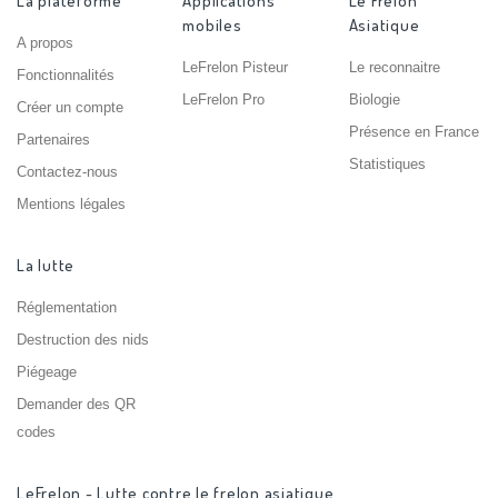
La plateforme
Applications
Le Frelon
mobiles
Asiatique
A propos
LeFrelon Pisteur
Le reconnaitre
Fonctionnalités
LeFrelon Pro
Biologie
Créer un compte
Présence en France
Partenaires
Statistiques
Contactez-nous
Mentions légales
La lutte
Réglementation
Destruction des nids
Piégeage
Demander des QR
codes
LeFrelon - Lutte contre le frelon asiatique