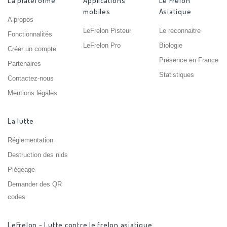
La plateforme
Applications
Le Frelon
mobiles
Asiatique
A propos
LeFrelon Pisteur
Le reconnaitre
Fonctionnalités
LeFrelon Pro
Biologie
Créer un compte
Présence en France
Partenaires
Statistiques
Contactez-nous
Mentions légales
La lutte
Réglementation
Destruction des nids
Piégeage
Demander des QR
codes
LeFrelon - Lutte contre le frelon asiatique