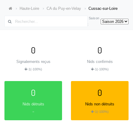
Haute-Loire
CA du Puy-en-Velay
Cussac-sur-Loire
Saison
:
0
0
Signalements reçus
Nids confirmés
-1
(-100%)
-1
(-100%)
0
0
Nids détruits
Nids non détruits
=
-1
(-100%)