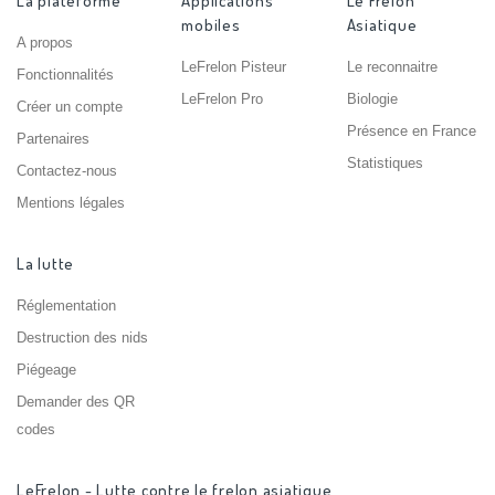
La plateforme
Applications
Le Frelon
mobiles
Asiatique
A propos
LeFrelon Pisteur
Le reconnaitre
Fonctionnalités
LeFrelon Pro
Biologie
Créer un compte
Présence en France
Partenaires
Statistiques
Contactez-nous
Mentions légales
La lutte
Réglementation
Destruction des nids
Piégeage
Demander des QR
codes
LeFrelon - Lutte contre le frelon asiatique