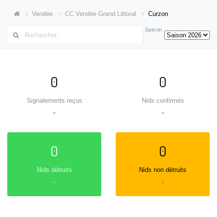
Vendée
CC Vendée Grand Littoral
Curzon
Saison
:
0
0
Signalements reçus
Nids confirmés
=
=
0
0
Nids détruits
Nids non détruits
=
=